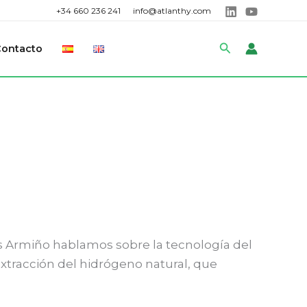
+34 660 236 241
info@atlanthy.com
Buscar
Contacto
is Armiño hablamos sobre la tecnología del
xtracción del hidrógeno natural, que