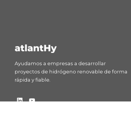
Ayudamos a empresas a desarrollar
proyectos de hidrógeno renovable de forma
rápida y fiable.
L
Y
i
o
n
u
k
t
e
u
d
b