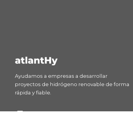
Ayudamos a empresas a desarrollar
proyectos de hidrógeno renovable de forma
rápida y fiable.
L
Y
i
o
n
u
k
t