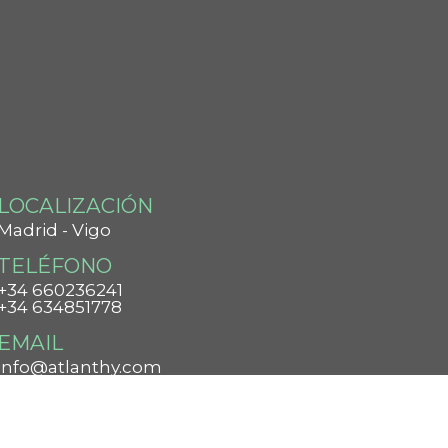
LOCALIZACIÓN
Madrid - Vigo
TELÉFONO
+34 660236241
+34 634851778
EMAIL
info@atlanthy.com