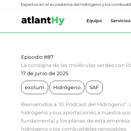
Ir
Expertos en el ecosistema del hidrógeno y los combustibl
al
contenido
Equipo
Servicios
Episodio #87
La consigna de las moléculas verdes con Pa
17 de junio de 2025
exolum
Hidrógeno
SAF
Bienvenidos a “El Podcast del Hidrógeno”. 
hidrógeno y sus aportaciones a nuestra soc
fundamental y los planes de esta empresa pa
hidrógeno y los combustibles renovables.